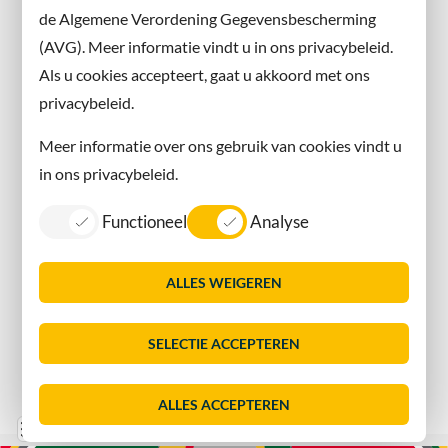
de Algemene Verordening Gegevensbescherming
(AVG). Meer informatie vindt u in ons privacybeleid.
Contact met de gemeente
Als u cookies accepteert, gaat u akkoord met ons
privacybeleid.
Contact
Meer informatie over ons gebruik van cookies vindt u
Information in English
in ons privacybeleid.
Privacy
Functioneel
Analyse
Proclaimer
Sitemap
ALLES WEIGEREN
Toegankelijkheid
Vacatures
SELECTIE ACCEPTEREN
Servicenormen
Dorpsmarketing Oegstgeest
ALLES ACCEPTEREN
Lijst
Consent