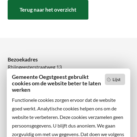
Terug naar het overzicht
Bezoekadres
Rhijngeesterstraatweg 13
2342 AN Oegstgeest
Gemeente Oegstgeest gebruikt
Lijst
cookies om de website beter te laten
werken
Wilt u niets missen?
Abonneer u op onze nieuwsbrief
Functionele cookies zorgen ervoor dat de website
en volg ons ook op sociale media.
goed werkt. Analytische cookies helpen ons om de
website te verbeteren. Deze cookies verzamelen geen
Facebook
persoonsgegevens. U blijft dus anoniem. We gaan
X
zorgvuldig om met uw gegevens. Dat doen we volgens
Instagram