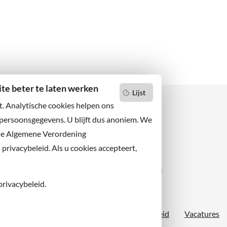
e beter te laten werken
Lijst
t. Analytische cookies helpen ons
 persoonsgegevens. U blijft dus anoniem. We
de Algemene Verordening
 niets missen?
Facebook
er u op onze nieuwsbrief
rivacybeleid. Als u cookies accepteert,
X
 ons ook op sociale media.
Instagram
privacybeleid.
Proclaimer
Sitemap
Toegankelijkheid
Vacatures