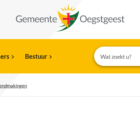
ers
Bestuur
kendmakingen