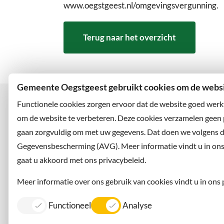
www.oegstgeest.nl/omgevingsvergunning.
Terug naar het overzicht
Gemeente Oegstgeest gebruikt cookies om de websit
Functionele cookies zorgen ervoor dat de website goed werk
om de website te verbeteren. Deze cookies verzamelen geen
gaan zorgvuldig om met uw gegevens. Dat doen we volgens 
Bezoekadres
Wilt u
Rhijngeesterstraatweg 13
Abonne
Gegevensbescherming (AVG). Meer informatie vindt u in ons p
2342 AN Oegstgeest
en volg
gaat u akkoord met ons privacybeleid.
Meer informatie over ons gebruik van cookies vindt u in ons 
Functioneel
Analyse
Contact
Information in English
Privacy