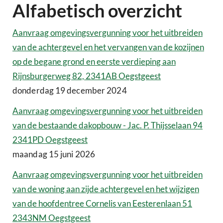
Alfabetisch overzicht
Aanvraag omgevingsvergunning voor het uitbreiden
van de achtergevel en het vervangen van de kozijnen
op de begane grond en eerste verdieping aan
Rijnsburgerweg 82, 2341AB Oegstgeest
donderdag 19 december 2024
Aanvraag omgevingsvergunning voor het uitbreiden
van de bestaande dakopbouw - Jac. P. Thijsselaan 94
2341PD Oegstgeest
maandag 15 juni 2026
Aanvraag omgevingsvergunning voor het uitbreiden
van de woning aan zijde achtergevel en het wijzigen
van de hoofdentree Cornelis van Eesterenlaan 51
2343NM Oegstgeest