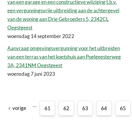
van een garage en een constructieve wijziging t.b.v.
een vergunningsvrije uitbreiding aan de achtergevel
van de woning aan Drie Gebroeders 5, 2342CL
Oegstgeest
woensdag 14 september 2022
Aanvraag omgevingsvergunning voor het uitbreiden
van een terras van het koetshuis aan Poelgeesterweg
3A, 2341NM Oegstgeest
woensdag 7 juni 2023
…
vorige
61
62
63
64
65