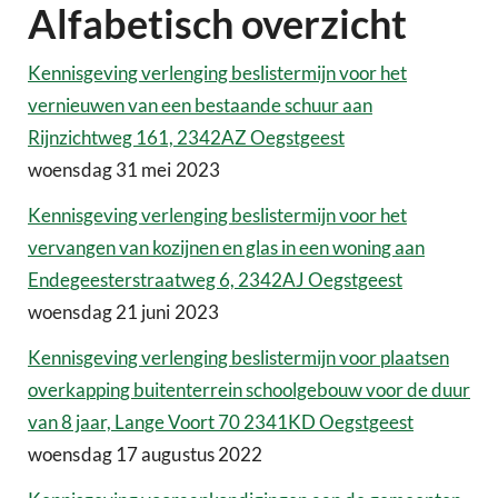
Alfabetisch overzicht
Kennisgeving verlenging beslistermijn voor het
vernieuwen van een bestaande schuur aan
Rijnzichtweg 161, 2342AZ Oegstgeest
woensdag 31 mei 2023
Kennisgeving verlenging beslistermijn voor het
vervangen van kozijnen en glas in een woning aan
Endegeesterstraatweg 6, 2342AJ Oegstgeest
woensdag 21 juni 2023
Kennisgeving verlenging beslistermijn voor plaatsen
overkapping buitenterrein schoolgebouw voor de duur
van 8 jaar, Lange Voort 70 2341KD Oegstgeest
woensdag 17 augustus 2022