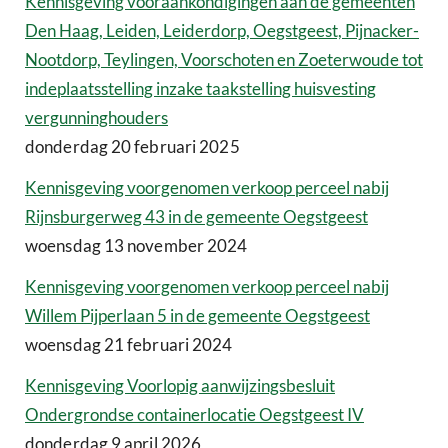
Kennisgeving vooraankondigingen aan de gemeenten
Den Haag, Leiden, Leiderdorp, Oegstgeest, Pijnacker-
Nootdorp, Teylingen, Voorschoten en Zoeterwoude tot
indeplaatsstelling inzake taakstelling huisvesting
vergunninghouders
donderdag 20 februari 2025
Kennisgeving voorgenomen verkoop perceel nabij
Rijnsburgerweg 43 in de gemeente Oegstgeest
woensdag 13 november 2024
Kennisgeving voorgenomen verkoop perceel nabij
Willem Pijperlaan 5 in de gemeente Oegstgeest
woensdag 21 februari 2024
Kennisgeving Voorlopig aanwijzingsbesluit
Ondergrondse containerlocatie Oegstgeest IV
donderdag 9 april 2026