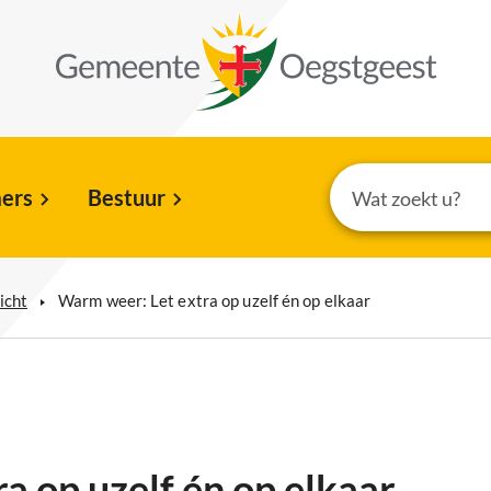
ers
Bestuur
icht
Warm weer: Let extra op uzelf én op elkaar
a op uzelf én op elkaar