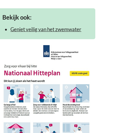
Bekijk ook:
Geniet veilig van het zwemwater