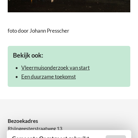
foto door Johann Presscher
Bekijk ook:
Vleermuisonderzoek van start
Een duurzame toekomst
Bezoekadres
Rhijngeesterstraatweg 13
2342 AN Oegstgeest