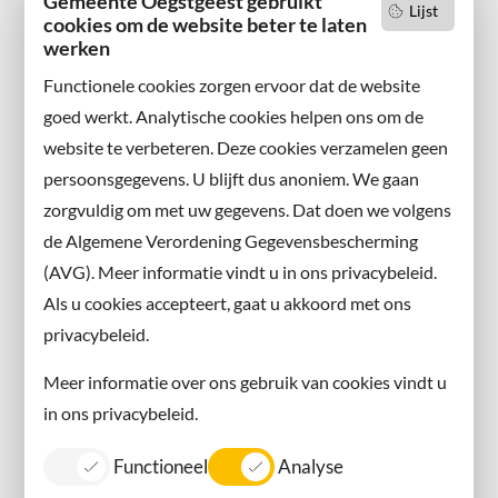
Gemeente Oegstgeest gebruikt
Lijst
cookies om de website beter te laten
werken
Wilt u niets missen?
Abonneer u op onze nieuwsbrief
Functionele cookies zorgen ervoor dat de website
en volg ons ook op sociale media.
goed werkt. Analytische cookies helpen ons om de
website te verbeteren. Deze cookies verzamelen geen
Facebook
persoonsgegevens. U blijft dus anoniem. We gaan
X
zorgvuldig om met uw gegevens. Dat doen we volgens
Instagram
de Algemene Verordening Gegevensbescherming
(AVG). Meer informatie vindt u in ons privacybeleid.
Contact met de gemeente
Als u cookies accepteert, gaat u akkoord met ons
privacybeleid.
Contact
Meer informatie over ons gebruik van cookies vindt u
Information in English
in ons privacybeleid.
Privacy
Functioneel
Analyse
Proclaimer