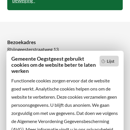
beweging’
Bezoekadres
Rhijngeesterstraatweg 13
2342 AN Oegstgeest
Gemeente Oegstgeest gebruikt
Lijst
cookies om de website beter te laten
Wilt u niets missen?
werken
Abonneer u op onze nieuwsbrief
Functionele cookies zorgen ervoor dat de website
en volg ons ook op sociale media.
goed werkt. Analytische cookies helpen ons om de
website te verbeteren. Deze cookies verzamelen geen
Facebook
persoonsgegevens. U blijft dus anoniem. We gaan
X
zorgvuldig om met uw gegevens. Dat doen we volgens
Instagram
de Algemene Verordening Gegevensbescherming
(AVG). Meer informatie vindt u in ons privacybeleid.