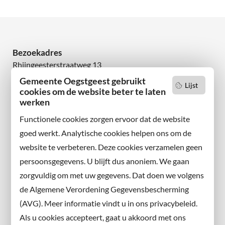
Bezoekadres
Rhijngeesterstraatweg 13
2342 AN Oegstgeest
Gemeente Oegstgeest gebruikt
Lijst
cookies om de website beter te laten
Wilt u niets missen?
werken
Abonneer u op onze nieuwsbrief
Functionele cookies zorgen ervoor dat de website
en volg ons ook op sociale media.
goed werkt. Analytische cookies helpen ons om de
website te verbeteren. Deze cookies verzamelen geen
Facebook
persoonsgegevens. U blijft dus anoniem. We gaan
X
zorgvuldig om met uw gegevens. Dat doen we volgens
Instagram
de Algemene Verordening Gegevensbescherming
(AVG). Meer informatie vindt u in ons privacybeleid.
Contact met de gemeente
Als u cookies accepteert, gaat u akkoord met ons