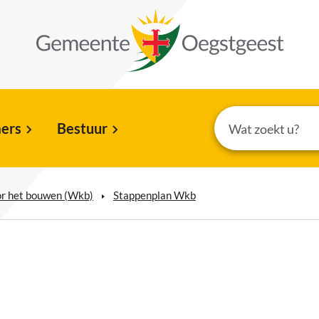
ers
Bestuur
or het bouwen (Wkb)
Stappenplan Wkb