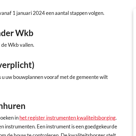
anaf 1 januari 2024 een aantal stappen volgen.
onder Wkb
 de Wkb vallen.
verplicht)
s u uw bouwplannen vooraf met de gemeente wilt
inhuren
zoeken in
het register instrumenten kwaliteitsborging
.
s en instrumenten. Een instrument is een goedgekeurde
om de bouw te controleren. De kwaliteitsborger stelt