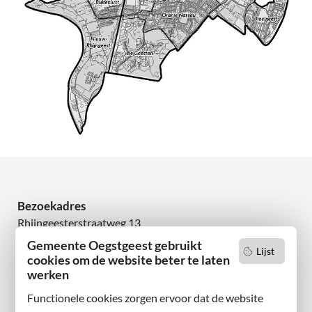
Bezoekadres
Rhijngeesterstraatweg 13
2342 AN Oegstgeest
Gemeente Oegstgeest gebruikt
Lijst
cookies om de website beter te laten
werken
Wilt u niets missen?
Abonneer u op onze nieuwsbrief
Functionele cookies zorgen ervoor dat de website
en volg ons ook op sociale media.