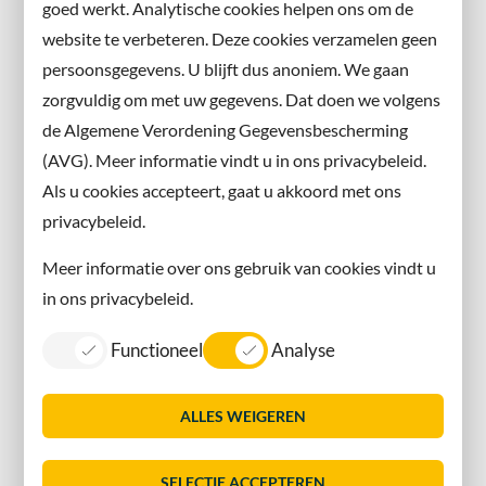
goed werkt. Analytische cookies helpen ons om de
website te verbeteren. Deze cookies verzamelen geen
Facebook
persoonsgegevens. U blijft dus anoniem. We gaan
X
zorgvuldig om met uw gegevens. Dat doen we volgens
Instagram
de Algemene Verordening Gegevensbescherming
(AVG). Meer informatie vindt u in ons privacybeleid.
Contact met de gemeente
Als u cookies accepteert, gaat u akkoord met ons
privacybeleid.
Contact
Meer informatie over ons gebruik van cookies vindt u
Information in English
in ons privacybeleid.
Privacy
Functioneel
Analyse
Proclaimer
Sitemap
ALLES WEIGEREN
Toegankelijkheid
Vacatures
SELECTIE ACCEPTEREN