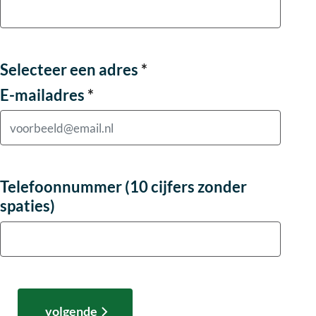
Selecteer een adres
Selecteer een adres
*
E-mailadres
*
Telefoonnummer (10 cijfers zonder
spaties)
volgende