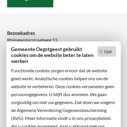
Bezoekadres
Rhijngeesterstraatweg 13
2342 AN Oegstgeest
Gemeente Oegstgeest gebruikt
Lijst
cookies om de website beter te laten
Wilt u niets missen?
werken
Abonneer u op onze nieuwsbrief
Functionele cookies zorgen ervoor dat de website
en volg ons ook op sociale media.
goed werkt. Analytische cookies helpen ons om de
website te verbeteren. Deze cookies verzamelen geen
Facebook
persoonsgegevens. U blijft dus anoniem. We gaan
X
zorgvuldig om met uw gegevens. Dat doen we volgens
Instagram
de Algemene Verordening Gegevensbescherming
(AVG). Meer informatie vindt u in ons privacybeleid.
Contact met de gemeente
Als u cookies accepteert, gaat u akkoord met ons