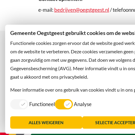
e-mail:
bedrijven@oegstgeest.nl
/ telefoon
Gemeente Oegstgeest gebruikt cookies om de websit
Functionele cookies zorgen ervoor dat de website goed werk
om de website te verbeteren. Deze cookies verzamelen geen
gaan zorgvuldig om met uw gegevens. Dat doen we volgens 
Bezoekadres
Wilt u
Rhijngeesterstraatweg 13
Abonne
Gegevensbescherming (AVG). Meer informatie vindt u in ons p
2342 AN Oegstgeest
en volg
gaat u akkoord met ons privacybeleid.
Meer informatie over ons gebruik van cookies vindt u in ons 
Functioneel
Analyse
Contact
Information in English
Privacy
Dorpsmarketing Oegstgeest
ALLES WEIGEREN
SELECTIE ACCEPTE
Lijst
Consent