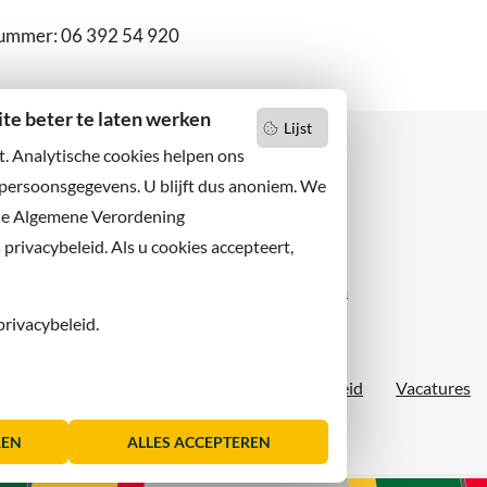
nummer: 06 392 54 920
e beter te laten werken
Lijst
t. Analytische cookies helpen ons
 persoonsgegevens. U blijft dus anoniem. We
de Algemene Verordening
 niets missen?
Facebook
er u op onze nieuwsbrief
rivacybeleid. Als u cookies accepteert,
X
 ons ook op sociale media.
Instagram
privacybeleid.
Proclaimer
Sitemap
Toegankelijkheid
Vacatures
REN
ALLES ACCEPTEREN