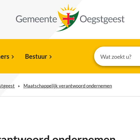
ers
Bestuur
stgeest
Maatschappelijk verantwoord ondernemen
erantwoord ondernemen