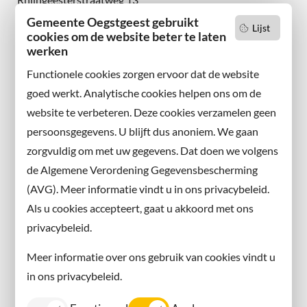
2342 AN Oegstgeest
Gemeente Oegstgeest gebruikt
Lijst
cookies om de website beter te laten
werken
Wilt u niets missen?
Abonneer u op onze nieuwsbrief
Functionele cookies zorgen ervoor dat de website
en volg ons ook op sociale media.
goed werkt. Analytische cookies helpen ons om de
website te verbeteren. Deze cookies verzamelen geen
Facebook
persoonsgegevens. U blijft dus anoniem. We gaan
X
zorgvuldig om met uw gegevens. Dat doen we volgens
Instagram
de Algemene Verordening Gegevensbescherming
(AVG). Meer informatie vindt u in ons privacybeleid.
Contact met de gemeente
Als u cookies accepteert, gaat u akkoord met ons
privacybeleid.
Contact
Meer informatie over ons gebruik van cookies vindt u
Information in English
in ons privacybeleid.
Privacy