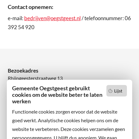
Contact opnemen:
e-mail:
bedrijven@oegstgeest.nl
/ telefoonnummer: 06
392 54 920
Bezoekadres
Rhijngeesterstraatweg 13
2342 AN Oegstgeest
Gemeente Oegstgeest gebruikt
Lijst
cookies om de website beter te laten
Wilt u niets missen?
werken
Abonneer u op onze nieuwsbrief
Functionele cookies zorgen ervoor dat de website
en volg ons ook op sociale media.
goed werkt. Analytische cookies helpen ons om de
website te verbeteren. Deze cookies verzamelen geen
Facebook
persoonsgegevens. U blijft dus anoniem. We gaan