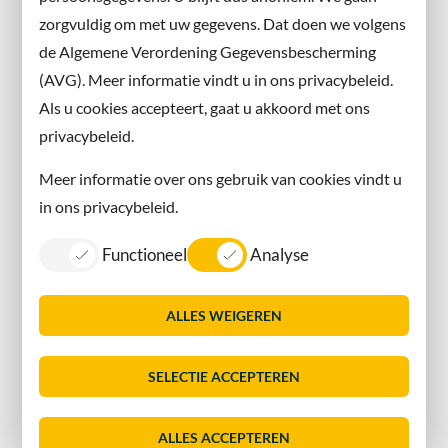
X
zorgvuldig om met uw gegevens. Dat doen we volgens
Instagram
de Algemene Verordening Gegevensbescherming
(AVG). Meer informatie vindt u in ons privacybeleid.
Contact met de gemeente
Als u cookies accepteert, gaat u akkoord met ons
privacybeleid.
Contact
Meer informatie over ons gebruik van cookies vindt u
Information in English
in ons privacybeleid.
Privacy
Functioneel
Analyse
Proclaimer
Sitemap
ALLES WEIGEREN
Toegankelijkheid
Vacatures
SELECTIE ACCEPTEREN
Servicenormen
Dorpsmarketing Oegstgeest
ALLES ACCEPTEREN