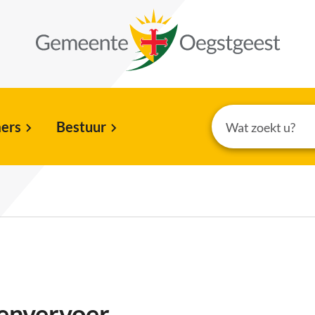
ers
Bestuur
genvervoer