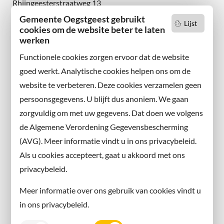
Rhijngeesterstraatweg 13
2342 AN Oegstgeest
Gemeente Oegstgeest gebruikt
Lijst
cookies om de website beter te laten
werken
Wilt u niets missen?
Abonneer u op onze nieuwsbrief
Functionele cookies zorgen ervoor dat de website
en volg ons ook op sociale media.
goed werkt. Analytische cookies helpen ons om de
website te verbeteren. Deze cookies verzamelen geen
Facebook
persoonsgegevens. U blijft dus anoniem. We gaan
X
zorgvuldig om met uw gegevens. Dat doen we volgens
Instagram
de Algemene Verordening Gegevensbescherming
(AVG). Meer informatie vindt u in ons privacybeleid.
Contact met de gemeente
Als u cookies accepteert, gaat u akkoord met ons
privacybeleid.
Contact
Meer informatie over ons gebruik van cookies vindt u
Information in English
in ons privacybeleid.
Privacy