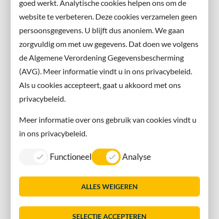
goed werkt. Analytische cookies helpen ons om de
website te verbeteren. Deze cookies verzamelen geen
Facebook
persoonsgegevens. U blijft dus anoniem. We gaan
X
zorgvuldig om met uw gegevens. Dat doen we volgens
Instagram
de Algemene Verordening Gegevensbescherming
(AVG). Meer informatie vindt u in ons privacybeleid.
Contact met de gemeente
Als u cookies accepteert, gaat u akkoord met ons
privacybeleid.
Contact
Meer informatie over ons gebruik van cookies vindt u
Information in English
in ons privacybeleid.
Privacy
Functioneel
Analyse
Proclaimer
Sitemap
ALLES WEIGEREN
Toegankelijkheid
Vacatures
SELECTIE ACCEPTEREN