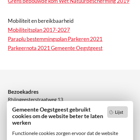
Grens bebouwde kom Wet Natuurbescherming 2019
Mobiliteit en bereikbaarheid
Mobiliteitsplan 2017-2027
Paraplu bestemmingsplan Parkeren 2021
Parkeernota 2021 Gemeente Oegstgeest
Bezoekadres
Rhijngeesterstraatweg 13
2342 AN Oegstgeest
Gemeente Oegstgeest gebruikt
Lijst
cookies om de website beter te laten
werken
Wilt u niets missen?
Abonneer u op onze nieuwsbrief
Functionele cookies zorgen ervoor dat de website
en volg ons ook op sociale media.