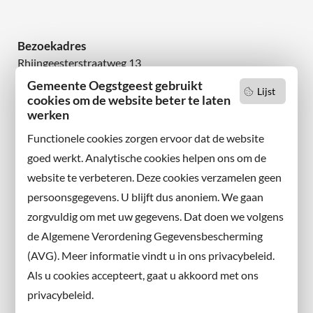
Bezoekadres
Rhijngeesterstraatweg 13
2342 AN Oegstgeest
Gemeente Oegstgeest gebruikt
Lijst
cookies om de website beter te laten
werken
Wilt u niets missen?
Abonneer u op onze nieuwsbrief
Functionele cookies zorgen ervoor dat de website
en volg ons ook op sociale media.
goed werkt. Analytische cookies helpen ons om de
website te verbeteren. Deze cookies verzamelen geen
Facebook
persoonsgegevens. U blijft dus anoniem. We gaan
X
zorgvuldig om met uw gegevens. Dat doen we volgens
Instagram
de Algemene Verordening Gegevensbescherming
(AVG). Meer informatie vindt u in ons privacybeleid.
Contact met de gemeente
Als u cookies accepteert, gaat u akkoord met ons
privacybeleid.