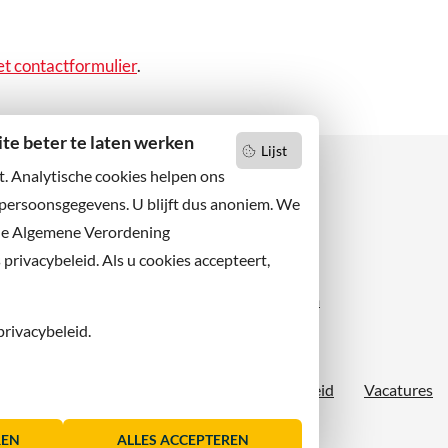
et contactformulier
.
e beter te laten werken
Lijst
t. Analytische cookies helpen ons
 persoonsgegevens. U blijft dus anoniem. We
de Algemene Verordening
 niets missen?
Facebook
er u op onze nieuwsbrief
rivacybeleid. Als u cookies accepteert,
X
 ons ook op sociale media.
Instagram
privacybeleid.
Proclaimer
Sitemap
Toegankelijkheid
Vacatures
REN
ALLES ACCEPTEREN