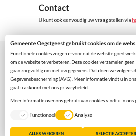
Contact
U kunt ook eenvoudig uw vraag stellen via
h
Gemeente Oegstgeest gebruikt cookies om de websit
Functionele cookies zorgen ervoor dat de website goed werk
om de website te verbeteren. Deze cookies verzamelen geen
gaan zorgvuldig om met uw gegevens. Dat doen we volgens 
Bezoekadres
Wilt u
Rhijngeesterstraatweg 13
Abonne
Gegevensbescherming (AVG). Meer informatie vindt u in ons p
2342 AN Oegstgeest
en volg
gaat u akkoord met ons privacybeleid.
Meer informatie over ons gebruik van cookies vindt u in ons 
Functioneel
Analyse
Contact
Information in English
Privacy
Dorpsmarketing Oegstgeest
ALLES WEIGEREN
SELECTIE ACCEPTE