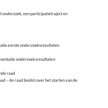
t onderzoek, een participatietraject en
tatie eerste onderzoeksresultaten
sentatie onderzoeksresultaten
nde raad
 – de raad beslist over het starten van de