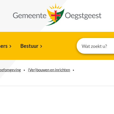
ers
Bestuur
leefomgeving
(Ver)bouwen en inrichten