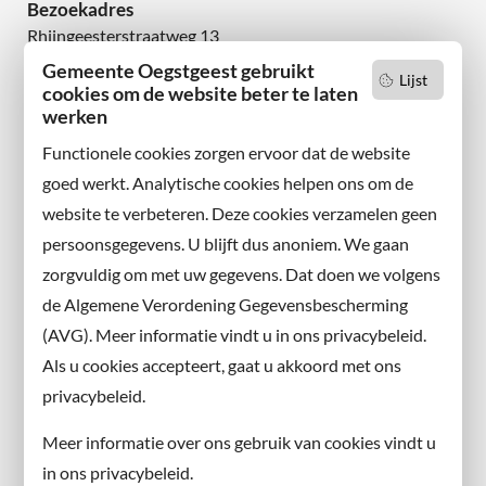
Bezoekadres
Rhijngeesterstraatweg 13
2342 AN Oegstgeest
Gemeente Oegstgeest gebruikt
Lijst
cookies om de website beter te laten
werken
Wilt u niets missen?
Abonneer u op onze nieuwsbrief
Functionele cookies zorgen ervoor dat de website
en volg ons ook op sociale media.
goed werkt. Analytische cookies helpen ons om de
website te verbeteren. Deze cookies verzamelen geen
Facebook
persoonsgegevens. U blijft dus anoniem. We gaan
X
zorgvuldig om met uw gegevens. Dat doen we volgens
Instagram
de Algemene Verordening Gegevensbescherming
(AVG). Meer informatie vindt u in ons privacybeleid.
Contact met de gemeente
Als u cookies accepteert, gaat u akkoord met ons
privacybeleid.
Contact
Meer informatie over ons gebruik van cookies vindt u
Information in English
in ons privacybeleid.