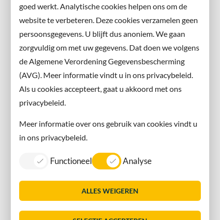
goed werkt. Analytische cookies helpen ons om de
website te verbeteren. Deze cookies verzamelen geen
Facebook
persoonsgegevens. U blijft dus anoniem. We gaan
X
zorgvuldig om met uw gegevens. Dat doen we volgens
Instagram
de Algemene Verordening Gegevensbescherming
(AVG). Meer informatie vindt u in ons privacybeleid.
Contact met de gemeente
Als u cookies accepteert, gaat u akkoord met ons
privacybeleid.
Contact
Meer informatie over ons gebruik van cookies vindt u
Information in English
in ons privacybeleid.
Privacy
Functioneel
Analyse
Proclaimer
Sitemap
ALLES WEIGEREN
Toegankelijkheid
Vacatures