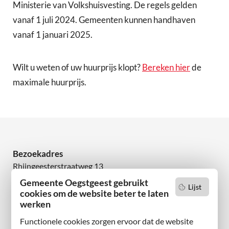
Ministerie van Volkshuisvesting. De regels gelden
vanaf 1 juli 2024. Gemeenten kunnen handhaven
vanaf 1 januari 2025.
Wilt u weten of uw huurprijs klopt?
Bereken hier
de
maximale huurprijs.
Bezoekadres
Rhijngeesterstraatweg 13
2342 AN Oegstgeest
Gemeente Oegstgeest gebruikt
Lijst
cookies om de website beter te laten
Wilt u niets missen?
werken
Abonneer u op onze nieuwsbrief
Functionele cookies zorgen ervoor dat de website
en volg ons ook op sociale media.