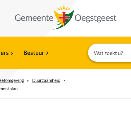
ers
Bestuur
leefomgeving
Duurzaamheid
ementplan