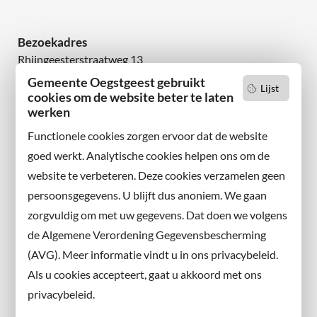
Bezoekadres
Rhijngeesterstraatweg 13
2342 AN Oegstgeest
Gemeente Oegstgeest gebruikt
Lijst
cookies om de website beter te laten
Wilt u niets missen?
werken
Abonneer u op onze nieuwsbrief
Functionele cookies zorgen ervoor dat de website
en volg ons ook op sociale media.
goed werkt. Analytische cookies helpen ons om de
website te verbeteren. Deze cookies verzamelen geen
Facebook
persoonsgegevens. U blijft dus anoniem. We gaan
X
zorgvuldig om met uw gegevens. Dat doen we volgens
Instagram
de Algemene Verordening Gegevensbescherming
(AVG). Meer informatie vindt u in ons privacybeleid.
Contact met de gemeente
Als u cookies accepteert, gaat u akkoord met ons
privacybeleid.