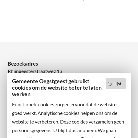
Bezoekadres
Rhijngeesterstraatweg 13
2342 AN Oegstgeest
Gemeente Oegstgeest gebruikt
Lijst
cookies om de website beter te laten
werken
Wilt u niets missen?
Abonneer u op onze nieuwsbrief
Functionele cookies zorgen ervoor dat de website
en volg ons ook op sociale media.
goed werkt. Analytische cookies helpen ons om de
website te verbeteren. Deze cookies verzamelen geen
Facebook
persoonsgegevens. U blijft dus anoniem. We gaan
X