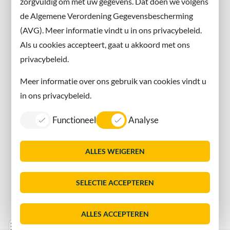
zorgvuldig om met uw gegevens. Dat doen we volgens
Instagram
de Algemene Verordening Gegevensbescherming
(AVG). Meer informatie vindt u in ons privacybeleid.
Contact met de gemeente
Als u cookies accepteert, gaat u akkoord met ons
privacybeleid.
Contact
Meer informatie over ons gebruik van cookies vindt u
Information in English
in ons privacybeleid.
Privacy
Functioneel
Analyse
Proclaimer
Sitemap
ALLES WEIGEREN
Toegankelijkheid
Vacatures
SELECTIE ACCEPTEREN
Servicenormen
Dorpsmarketing Oegstgeest
ALLES ACCEPTEREN
Lijst
Consent