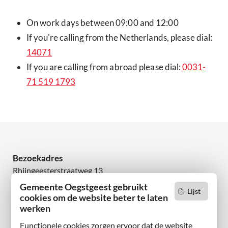
On work days between 09:00 and 12:00
If you're calling from the Netherlands, please dial:
14071
If you are calling from abroad please dial:
0031-
71 519 1793
Bezoekadres
Rhijngeesterstraatweg 13
2342 AN Oegstgeest
Gemeente Oegstgeest gebruikt
Lijst
cookies om de website beter te laten
werken
Wilt u niets missen?
Abonneer u op onze nieuwsbrief
Functionele cookies zorgen ervoor dat de website