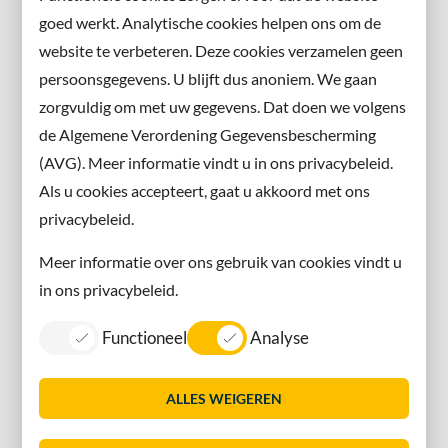
en volg ons ook op sociale media.
goed werkt. Analytische cookies helpen ons om de
website te verbeteren. Deze cookies verzamelen geen
Facebook
persoonsgegevens. U blijft dus anoniem. We gaan
X
zorgvuldig om met uw gegevens. Dat doen we volgens
Instagram
de Algemene Verordening Gegevensbescherming
(AVG). Meer informatie vindt u in ons privacybeleid.
Contact met de gemeente
Als u cookies accepteert, gaat u akkoord met ons
privacybeleid.
Contact
Meer informatie over ons gebruik van cookies vindt u
Information in English
in ons privacybeleid.
Privacy
Functioneel
Analyse
Proclaimer
Sitemap
ALLES WEIGEREN
Toegankelijkheid