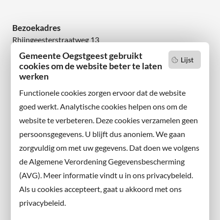
Bezoekadres
Rhijngeesterstraatweg 13
2342 AN Oegstgeest
Gemeente Oegstgeest gebruikt
Lijst
cookies om de website beter te laten
Wilt u niets missen?
werken
Abonneer u op onze nieuwsbrief
Functionele cookies zorgen ervoor dat de website
en volg ons ook op sociale media.
goed werkt. Analytische cookies helpen ons om de
website te verbeteren. Deze cookies verzamelen geen
Facebook
persoonsgegevens. U blijft dus anoniem. We gaan
X
zorgvuldig om met uw gegevens. Dat doen we volgens
Instagram
de Algemene Verordening Gegevensbescherming
(AVG). Meer informatie vindt u in ons privacybeleid.
Contact met de gemeente
Als u cookies accepteert, gaat u akkoord met ons
privacybeleid.