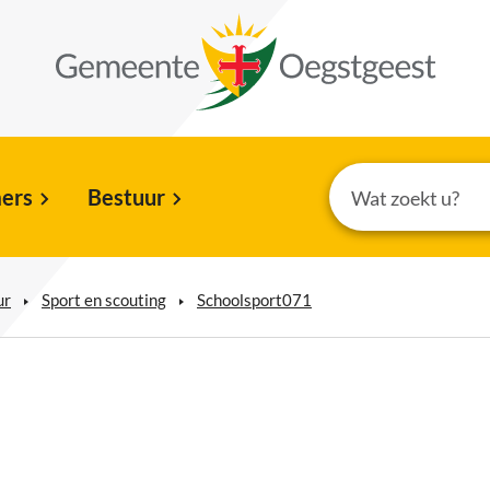
ers
Bestuur
ur
Sport en scouting
Schoolsport071