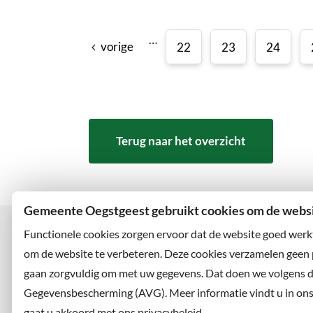
…
vorige
22
23
24
Terug naar het overzicht
Gemeente Oegstgeest gebruikt cookies om de websit
Functionele cookies zorgen ervoor dat de website goed werk
om de website te verbeteren. Deze cookies verzamelen geen
gaan zorgvuldig om met uw gegevens. Dat doen we volgens 
Bezoekadres
Wilt u
Rhijngeesterstraatweg 13
Abonne
Gegevensbescherming (AVG). Meer informatie vindt u in ons p
2342 AN Oegstgeest
en volg
gaat u akkoord met ons privacybeleid.