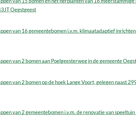
ppen van 15 bomen en het herplanten van 16 meerstammige b
343JT Oegstgeest
pen van 16 gemeentebomen i.v.m. klimaatadaptief inrichten 
appen van 2 bomen aan Poelgeesterweg in de gemeente Oegs
ppen van 2 bomen op de hoek Lange Voort, gelegen naast 299
pen van 2 gemeentebomen i.v.m. de renovatie van speeltuin