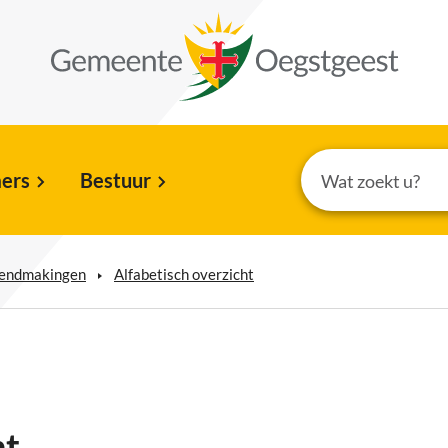
ers
Bestuur
kendmakingen
Alfabetisch overzicht
ht