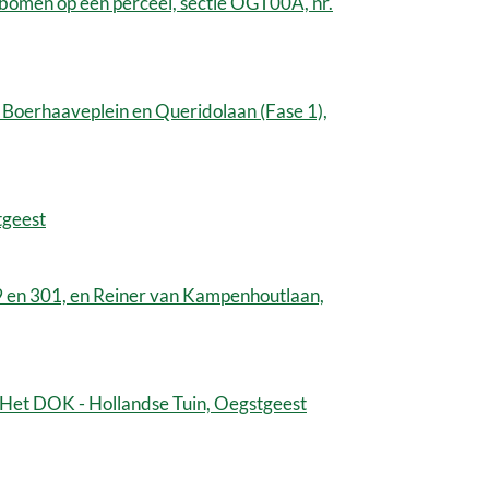
omen op een perceel, sectie OGT00A, nr.
Boerhaaveplein en Queridolaan (Fase 1),
tgeest
 en 301, en Reiner van Kampenhoutlaan,
 Het DOK - Hollandse Tuin, Oegstgeest