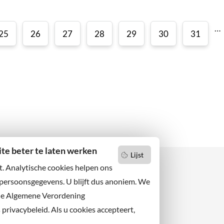
…
25
26
27
28
29
30
31
e beter te laten werken
Lijst
t. Analytische cookies helpen ons
 persoonsgegevens. U blijft dus anoniem. We
de Algemene Verordening
 niets missen?
Facebook
er u op onze nieuwsbrief
rivacybeleid. Als u cookies accepteert,
X
 ons ook op sociale media.