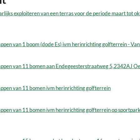
lijks exploiteren van een terras voor de periode maart tot
pen van 1 boom (dode Es) ivm herinrichting golfterrein - Va
appen van 11 bomen aan Endegeesterstraatweg 5,2342AJ Oe
pen van 11 bomen ivm herinrichting golfterrein
pen van 11 bomen ivm herinrichting golfterrein op sportpark