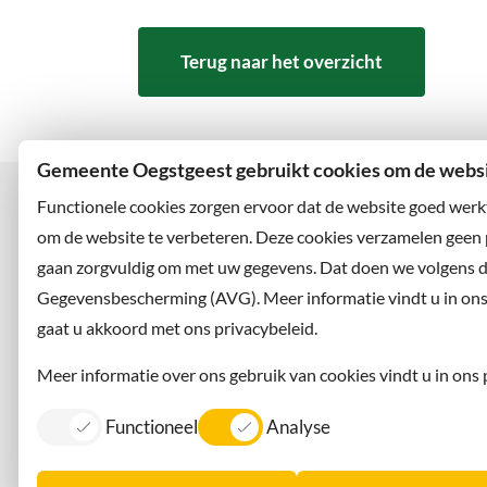
Terug naar het overzicht
Gemeente Oegstgeest gebruikt cookies om de websit
Functionele cookies zorgen ervoor dat de website goed werk
om de website te verbeteren. Deze cookies verzamelen geen
gaan zorgvuldig om met uw gegevens. Dat doen we volgens 
Bezoekadres
Wilt u
Rhijngeesterstraatweg 13
Abonne
Gegevensbescherming (AVG). Meer informatie vindt u in ons p
2342 AN Oegstgeest
en volg
gaat u akkoord met ons privacybeleid.
Meer informatie over ons gebruik van cookies vindt u in ons 
Functioneel
Analyse
Contact
Information in English
Privacy
Dorpsmarketing Oegstgeest