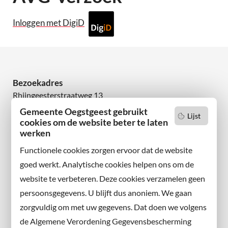
Inloggen met DigiD
Bezoekadres
Rhijngeesterstraatweg 13
2342 AN Oegstgeest
Gemeente Oegstgeest gebruikt
Lijst
cookies om de website beter te laten
Wilt u niets missen?
werken
Abonneer u op onze nieuwsbrief
Functionele cookies zorgen ervoor dat de website
en volg ons ook op sociale media.
goed werkt. Analytische cookies helpen ons om de
website te verbeteren. Deze cookies verzamelen geen
Facebook
persoonsgegevens. U blijft dus anoniem. We gaan
X
zorgvuldig om met uw gegevens. Dat doen we volgens
Instagram
de Algemene Verordening Gegevensbescherming