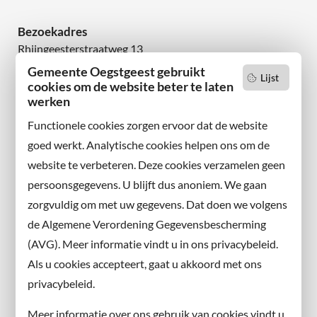
Bezoekadres
Rhijngeesterstraatweg 13
2342 AN Oegstgeest
Gemeente Oegstgeest gebruikt
Lijst
cookies om de website beter te laten
Wilt u niets missen?
werken
Abonneer u op onze nieuwsbrief
Functionele cookies zorgen ervoor dat de website
en volg ons ook op sociale media.
goed werkt. Analytische cookies helpen ons om de
website te verbeteren. Deze cookies verzamelen geen
Facebook
persoonsgegevens. U blijft dus anoniem. We gaan
X
zorgvuldig om met uw gegevens. Dat doen we volgens
Instagram
de Algemene Verordening Gegevensbescherming
(AVG). Meer informatie vindt u in ons privacybeleid.
Contact met de gemeente
Als u cookies accepteert, gaat u akkoord met ons
privacybeleid.
Contact
Meer informatie over ons gebruik van cookies vindt u