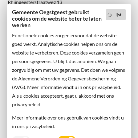
Rhijngeesterstraatweg 13
2342 AN Oegstgeest
Gemeente Oegstgeest gebruikt
Lijst
cookies om de website beter te laten
werken
Wilt u niets missen?
Abonneer u op onze nieuwsbrief
Functionele cookies zorgen ervoor dat de website
en volg ons ook op sociale media.
goed werkt. Analytische cookies helpen ons om de
website te verbeteren. Deze cookies verzamelen geen
Facebook
persoonsgegevens. U blijft dus anoniem. We gaan
X
zorgvuldig om met uw gegevens. Dat doen we volgens
Instagram
de Algemene Verordening Gegevensbescherming
(AVG). Meer informatie vindt u in ons privacybeleid.
Contact met de gemeente
Als u cookies accepteert, gaat u akkoord met ons
privacybeleid.
Contact
Meer informatie over ons gebruik van cookies vindt u
Information in English
in ons privacybeleid.
Privacy