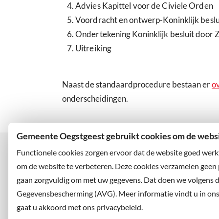
Advies Kapittel voor de Civiele Orden
Voordracht en ontwerp-Koninklijk beslui
Ondertekening Koninklijk besluit door 
Uitreiking
Naast de standaardprocedure bestaan er
o
onderscheidingen.
Gemeente Oegstgeest gebruikt cookies om de websit
Functionele cookies zorgen ervoor dat de website goed werk
om de website te verbeteren. Deze cookies verzamelen geen
gaan zorgvuldig om met uw gegevens. Dat doen we volgens 
Bezoekadres
Wilt u
Rhijngeesterstraatweg 13
Abonne
Gegevensbescherming (AVG). Meer informatie vindt u in ons p
2342 AN Oegstgeest
en volg
gaat u akkoord met ons privacybeleid.