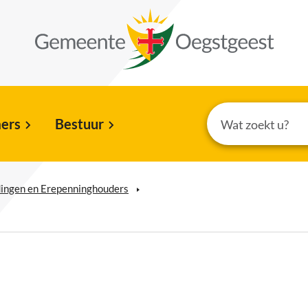
ers
Bestuur
idingen en Erepenninghouders