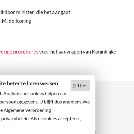
t door minister 'die het aangaat'
Z.M. de Koning
verige procedures
voor het aanvragen van Koninklijke
e beter te laten werken
Lijst
t. Analytische cookies helpen ons
 persoonsgegevens. U blijft dus anoniem. We
de Algemene Verordening
 niets missen?
Facebook
er u op onze nieuwsbrief
rivacybeleid. Als u cookies accepteert,
X
 ons ook op sociale media.
Instagram