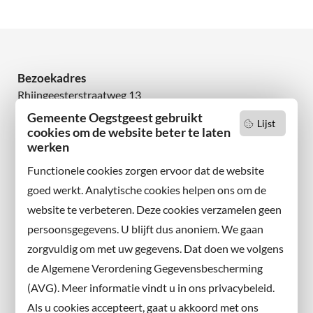
Bezoekadres
Rhijngeesterstraatweg 13
2342 AN Oegstgeest
Gemeente Oegstgeest gebruikt
Lijst
cookies om de website beter te laten
Wilt u niets missen?
werken
Abonneer u op onze nieuwsbrief
Functionele cookies zorgen ervoor dat de website
en volg ons ook op sociale media.
goed werkt. Analytische cookies helpen ons om de
website te verbeteren. Deze cookies verzamelen geen
Facebook
persoonsgegevens. U blijft dus anoniem. We gaan
X
zorgvuldig om met uw gegevens. Dat doen we volgens
Instagram
de Algemene Verordening Gegevensbescherming
(AVG). Meer informatie vindt u in ons privacybeleid.
Contact met de gemeente
Als u cookies accepteert, gaat u akkoord met ons