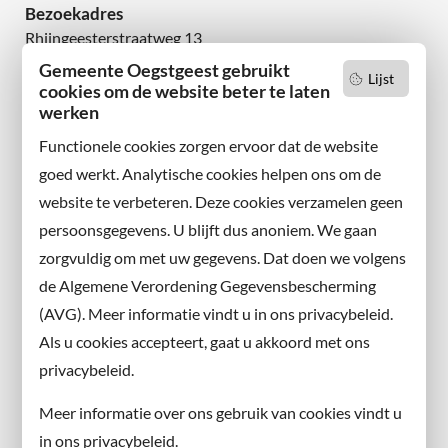
Bezoekadres
Rhijngeesterstraatweg 13
2342 AN Oegstgeest
Gemeente Oegstgeest gebruikt
Lijst
cookies om de website beter te laten
werken
Wilt u niets missen?
Abonneer u op onze nieuwsbrief
Functionele cookies zorgen ervoor dat de website
en volg ons ook op sociale media.
goed werkt. Analytische cookies helpen ons om de
website te verbeteren. Deze cookies verzamelen geen
Facebook
persoonsgegevens. U blijft dus anoniem. We gaan
X
zorgvuldig om met uw gegevens. Dat doen we volgens
Instagram
de Algemene Verordening Gegevensbescherming
(AVG). Meer informatie vindt u in ons privacybeleid.
Contact met de gemeente
Als u cookies accepteert, gaat u akkoord met ons
privacybeleid.
Contact
Meer informatie over ons gebruik van cookies vindt u
Information in English
in ons privacybeleid.