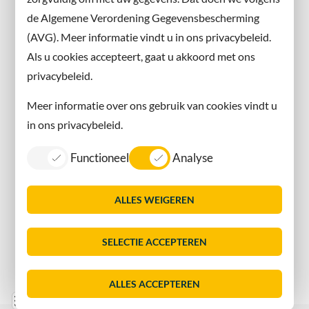
Instagram
de Algemene Verordening Gegevensbescherming
(AVG). Meer informatie vindt u in ons privacybeleid.
Contact met de gemeente
Als u cookies accepteert, gaat u akkoord met ons
privacybeleid.
Contact
Meer informatie over ons gebruik van cookies vindt u
Information in English
in ons privacybeleid.
Privacy
Functioneel
Analyse
Proclaimer
Sitemap
ALLES WEIGEREN
Toegankelijkheid
Vacatures
SELECTIE ACCEPTEREN
Servicenormen
Dorpsmarketing Oegstgeest
ALLES ACCEPTEREN
Lijst
Consent