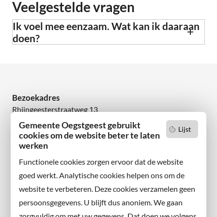
Veelgestelde vragen
Ik voel mee eenzaam. Wat kan ik daaraan
doen?
Bezoekadres
Rhijngeesterstraatweg 13
2342 AN Oegstgeest
Gemeente Oegstgeest gebruikt
Lijst
cookies om de website beter te laten
Wilt u niets missen?
werken
Abonneer u op onze nieuwsbrief
Functionele cookies zorgen ervoor dat de website
en volg ons ook op sociale media.
goed werkt. Analytische cookies helpen ons om de
website te verbeteren. Deze cookies verzamelen geen
Facebook
persoonsgegevens. U blijft dus anoniem. We gaan
X
zorgvuldig om met uw gegevens. Dat doen we volgens