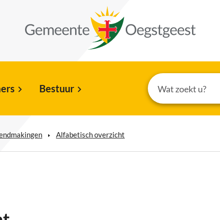
ers
Bestuur
kendmakingen
Alfabetisch overzicht
ht