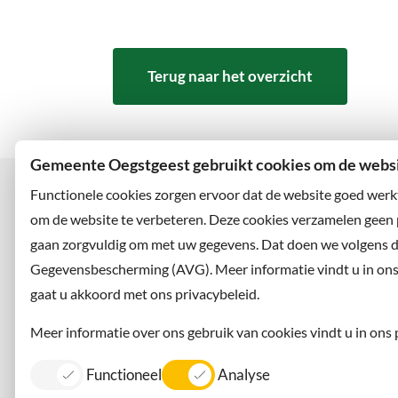
Terug naar het overzicht
Gemeente Oegstgeest gebruikt cookies om de websit
Functionele cookies zorgen ervoor dat de website goed werk
om de website te verbeteren. Deze cookies verzamelen geen
gaan zorgvuldig om met uw gegevens. Dat doen we volgens 
Bezoekadres
Wilt u
Rhijngeesterstraatweg 13
Abonne
Gegevensbescherming (AVG). Meer informatie vindt u in ons p
2342 AN Oegstgeest
en volg
gaat u akkoord met ons privacybeleid.
Meer informatie over ons gebruik van cookies vindt u in ons 
Functioneel
Analyse
Contact
Information in English
Privacy