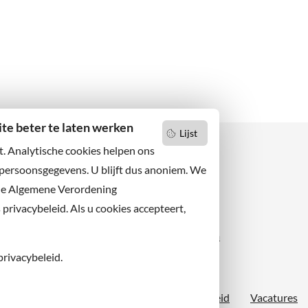
e beter te laten werken
Lijst
t. Analytische cookies helpen ons
 persoonsgegevens. U blijft dus anoniem. We
de Algemene Verordening
 niets missen?
Facebook
er u op onze nieuwsbrief
rivacybeleid. Als u cookies accepteert,
X
 ons ook op sociale media.
Instagram
privacybeleid.
Proclaimer
Sitemap
Toegankelijkheid
Vacatures