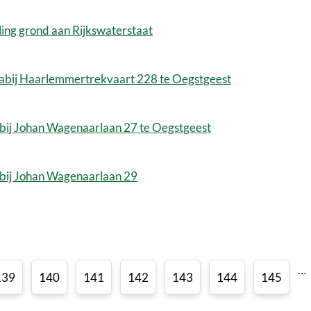
ling grond aan Rijkswaterstaat
nabij Haarlemmertrekvaart 228 te Oegstgeest
bij Johan Wagenaarlaan 27 te Oegstgeest
abij Johan Wagenaarlaan 29
…
139
140
141
142
143
144
145