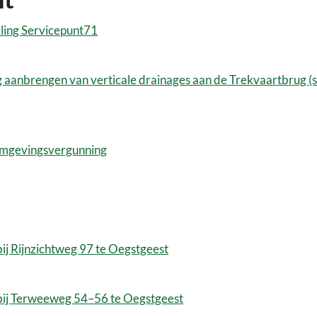
ling Servicepunt71
aanbrengen van verticale drainages aan de Trekvaartbrug (
 omgevingsvergunning
ij Rijnzichtweg 97 te Oegstgeest
abij Terweeweg 54–56 te Oegstgeest