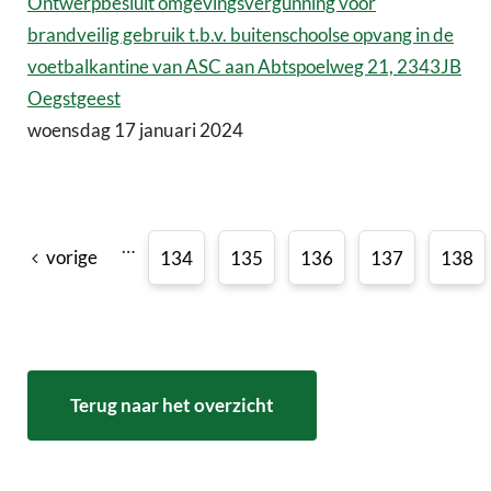
Ontwerpbesluit omgevingsvergunning voor
brandveilig gebruik t.b.v. buitenschoolse opvang in de
voetbalkantine van ASC aan Abtspoelweg 21, 2343JB
Oegstgeest
woensdag 17 januari 2024
…
vorige
134
135
136
137
138
Terug naar het overzicht